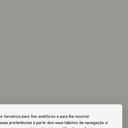
VACIDADE E DADOS PESSOAIS
IPADVISOR
VOUCHERS
 terceiros para fins analíticos e para lhe mostrar
 suas preferências a partir dos seus hábitos de navegação e