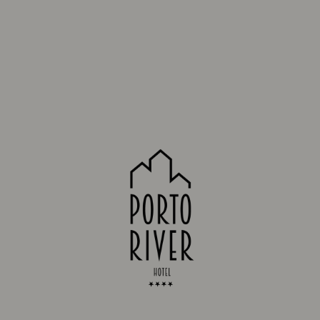
Tipo de quarto
Qtd
Nr. de adultos
Nr. de crianças
Mensagem:
to os Termos e Condições e a Política de Privacidade e Dados Pessoais, que é parte i
*
do mesmo
Por favor, indique se pretende receber notificações de ofertas especiai