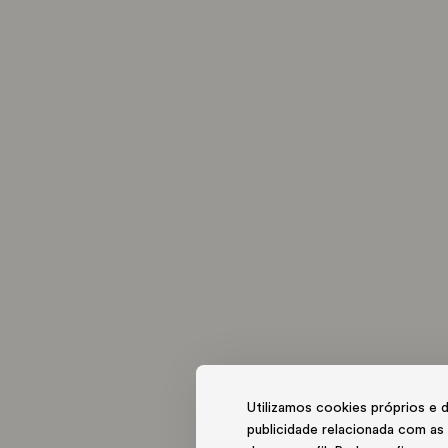
RUA DOS CANASTREIROS, 50
PORTO,
PORTO
4050-149
PORTUGAL
+351 223 401 210
CHAMADA PARA A REDE FIXA NACIONAL
GERAL@PORTORIVER.PT
NOS
GALERIA
SUBSCREVER NEWSLETTER
POLÍTICAS
POLÍTICA DE PRI
VRO DE RECLAMAÇÕES
RNET 5950
INSTAGRAM
FACEBOOK
TWITTER
TR
Utilizamos cookies próprios e de
publicidade relacionada com as